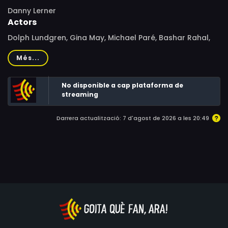
Danny Lerner
Actors
Dolph Lundgren, Gina May, Michael Paré, Bashar Rahal,
James Chalke, Vladimir Vladimirov, Raicho Vasilev,
Més...
Nikolay Stanoev, Mike Straub, Slavi Slavov, Yoan Petrov,
Alexander Kadiev, Les Weldon, Mariana Stansheva,
No disponible a cap plataforma de
Teodor Tzolov, Uti Bachvarov, Gemma Garrett
streaming
Darrera actualització: 7 d'agost de 2026 a les 20:49