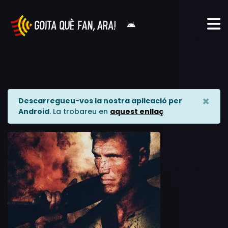
×
Descarregueu-vos la nostra aplicació per
Android
. La trobareu en
aquest enllaç