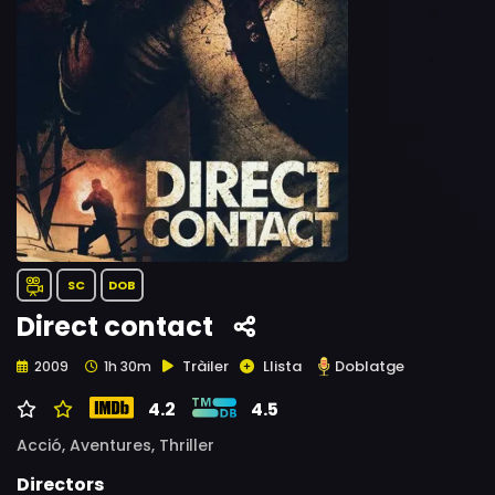
SC
DOB
Direct contact
Tràiler
Llista
Doblatge
2009
1h 30m
4.2
4.5
Acció,
Aventures,
Thriller
Directors