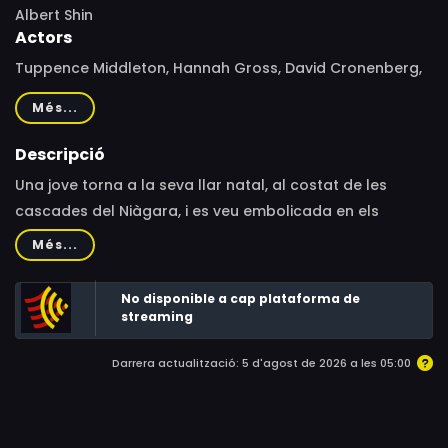
Albert Shin
Actors
Tuppence Middleton, Hannah Gross, David Cronenberg,
Andy McQueen, Noah Reid, Dan Lett, Aaron Poole, Eric
Més...
Johnson, Marie-Josée Croze, Paulino Nunes, Maxwell
McCabe-Lokos, Elizabeth Saunders, Clyde Whitham,
Descripció
Craig Burnatowski, Chris Gleason, Kris Hagen, Alanis
Una jove torna a la seva llar natal, al costat de les
Peart, Martin Roach, Dan Duran, Connor Jessup, Janet
cascades del Niàgara, i es veu embolicada en els
Porter, Colin Mcleod
records del segrest que diu que va presenciar quan era
Més...
una nena.
No disponible a cap plataforma de
streaming
Darrera actualització: 5 d'agost de 2026 a les 05:00