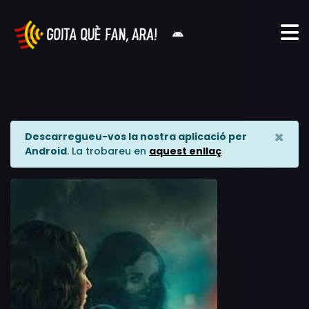
×
Descarregueu-vos la nostra aplicació per
Android
. La trobareu en
aquest enllaç