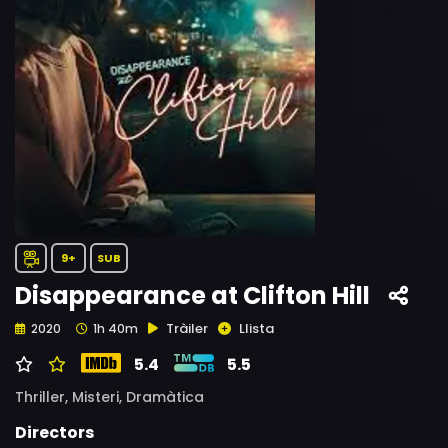
9+
SUB
Disappearance at Clifton Hill
Tràiler
Llista
2020
1h 40m
5.4
5.5
Thriller,
Misteri,
Dramàtica
Directors