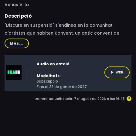
Venus Villa
Descripció
"Discurs en suspensió" s'endinsa en la comunitat
d'artistes que habiten Konvent, un antic convent de
monges convertit en centre artístic al Berguedà. A la
Més...
Catalunya rural, el documental retrata les vides dels qui
han comprès que el capitalisme devalua la vida
Àudio en català
humana, reduint-la al principi d'acumulació. Enfront
d'això, adopten l'organització alternativa com a acte
WEB
Modalitats:
polític i estètic.El relat destaca la seva aposta per
Subscripció
Fins el 22 de gener de 2027
processos artístics lliures de limitacions capitalistes i
institucionals. Inspirats per pensadores com Silvia
Darrera actualització: 7 d'agost de 2026 a les 16:45
Federici, reivindiquen els mitjans de reproducció, no sols
de l'art, sinó de la vida.