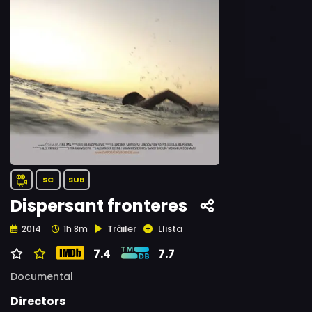
SC
SUB
Dispersant fronteres
Tràiler
Llista
2014
1h 8m
7.4
7.7
Documental
Directors