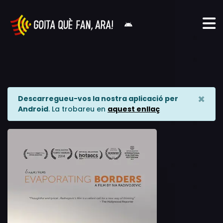
×
Descarregueu-vos la nostra aplicació per
Android
. La trobareu en
aquest enllaç