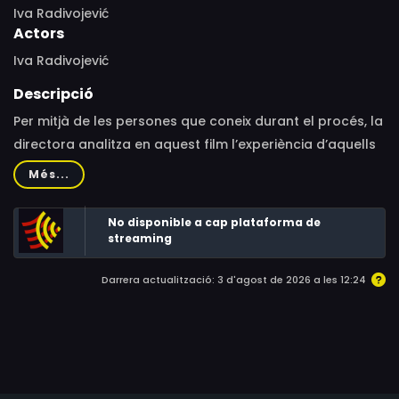
Iva Radivojević
Actors
Iva Radivojević
Descripció
Per mitjà de les persones que coneix durant el procés, la
directora analitza en aquest film l’experiència d’aquells
que busquen asil a Xipre.
Més...
No disponible a cap plataforma de
streaming
Darrera actualització: 3 d'agost de 2026 a les 12:24