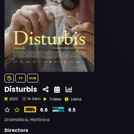
TP
SUB
Disturbis
Tràiler
Llista
2022
1h 34m
6.6
6.5
Dramàtica,
Històrica
Directors