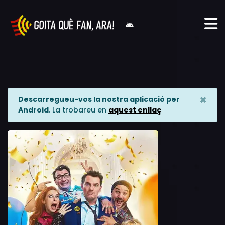
×
Descarregueu-vos la nostra aplicació per
Android
. La trobareu en
aquest enllaç