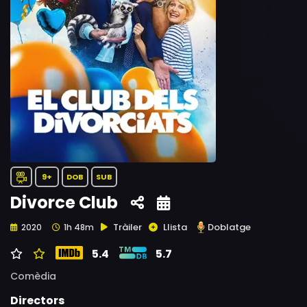
9+
DOB
SUB
Divorce Club
Tràiler
Llista
Doblatge
2020
1h 48m
5.4
5.7
Comèdia
Directors