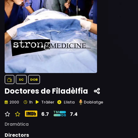
SC
DOB
Doctores de Filadèlfia
Tràiler
Llista
Doblatge
2000
1h
6.7
7.4
Dramàtica
Directors