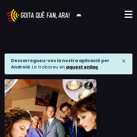
×
Descarregueu-vos la nostra aplicació per
Android
. La trobareu en
aquest enllaç