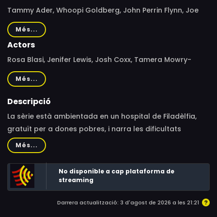
Tammy Ader, Whoopi Goldberg, John Perrin Flynn, Joe
Napolitano, Steve De Jarnatt, Anthony Cowley, Jerry
Més...
London, Philip Casnoff
Actors
Rosa Blasi, Jenifer Lewis, Josh Coxx, Tamera Mowry-
Housley, Rick Schroder
Més...
Descripció
La sèrie està ambientada en un hospital de Filadèlfia,
gratuït per a dones pobres, i narra les dificultats
d'aquest centre mèdic per mantenir-se a la superfície,
Més...
els conflictes entre el personal, així com els drames i les
històries personals dels pacients que atenen. Els
No disponible a cap plataforma de
protagonistes, l'eminent doctora Dana Stowe i la poc
streaming
ortodoxa doctora Luisa Delgado, tenen dos punts de
Darrera actualització: 3 d'agost de 2026 a les 21:21
vista diferents sobre la pràctica de la medicina i xoquen