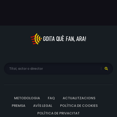
quan són obligades a treballar juntes. Totes dues són
designades per la famosa metgessa i dissertant Lydia
Emerson per portar aquesta clínica de dones a
Filadèlfia.
METODOLOGIA
FAQ
ACTUALITZACIONS
PREMSA
AVÍS LEGAL
POLÍTICA DE COOKIES
POLÍTICA DE PRIVACITAT