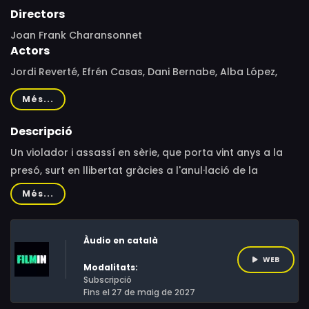
Directors
Joan Frank Charansonnet
Actors
Jordi Reverté, Efrén Casas, Dani Bernabe, Alba López,
Montse Ribadellas, Jordi Reverté, Efren Casas, Dani
Més...
Bernabé, Alba Lopez, Xavi Prat, Elena Codó, Susanna
Plana, Robert Rodriguez, Neus Garcia, Alba Torres,
Descripció
Miriam Macias, Manel Solàs, Alberto Esparza, David
Un violador i assassí en sèrie, que porta vint anys a la
Ciriano, Alain Chipot, Ali El Aziz
presó, surt en llibertat gràcies a l'anul·lació de la
doctrina Parot. Reflexió sobre la reinserció social de
Més...
presos condemnats per delictes de llarga durada a
través del personatge de Víctor Ribas.
Àudio en català
WEB
Modalitats:
Subscripció
Fins el 27 de maig de 2027