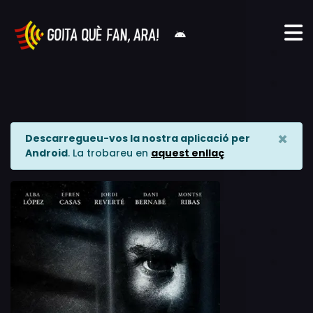
×
Descarregueu-vos la nostra aplicació per
Android
. La trobareu en
aquest enllaç