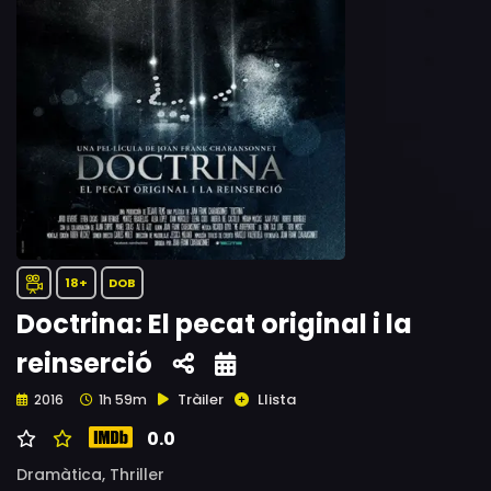
18+
DOB
Doctrina: El pecat original i la
reinserció
Tràiler
Llista
2016
1h 59m
0.0
Dramàtica,
Thriller