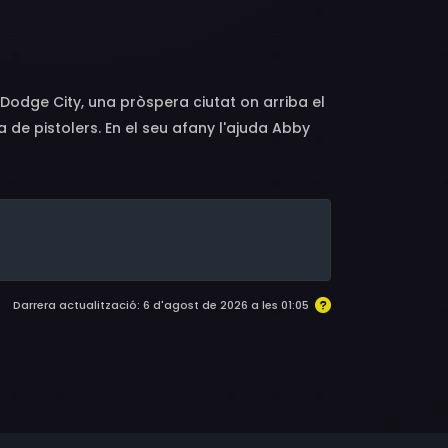
liams, Bobs Watson, Gloria Holden, Douglas
poon, Russell Simpson, Monte Blue, Hank Bell,
mes Burke, Horace B. Carpenter, Nat Carr,
lute, Tex Cooper, Richard Cramer, Joseph
 Dodge City, una pròspera ciutat on arriba el
raham, George Guhl, Thurston Hall, Earle
 de pistolers. En el seu afany l'ajuda Abby
ce, Vera Lewis, Wilfred Lucas, Merrill
dward Peil Sr., Ralph Sanford, Francis
Darrera actualització: 6 d'agost de 2026 a les 01:05