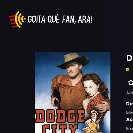
D
Ac
Di
Mic
Ac
Err