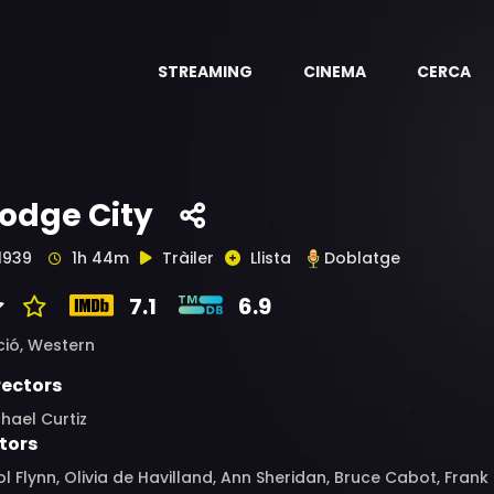
STREAMING
CINEMA
CERCA
odge City
1939
1h 44m
Tràiler
Llista
Doblatge
7.1
6.9
ció,
Western
rectors
hael Curtiz
tors
ol Flynn, Olivia de Havilland, Ann Sheridan, Bruce Cabot, Frank