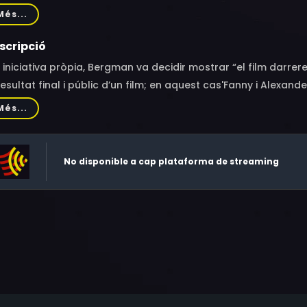
rnstrand, Lars Karlsson, Peter Schildt, Gunn Wållgren, Siv Erick
Més...
stedt, Pernilla Allwin, Kristian Almgren
scripció
 iniciativa pròpia, Bergman va decidir mostrar “el film darrere 
resultat final i públic d’un film; en aquest cas'Fanny i Alexander
Més...
No disponible a cap plataforma de streaming