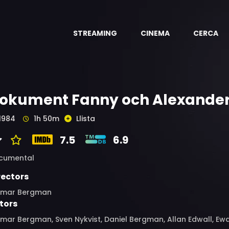
STREAMING
CINEMA
CERCA
okument Fanny och Alexande
1984
1h 50m
Llista
7.5
6.9
cumental
rectors
gmar Bergman
tors
mar Bergman, Sven Nykvist, Daniel Bergman, Allan Edwall, Ew