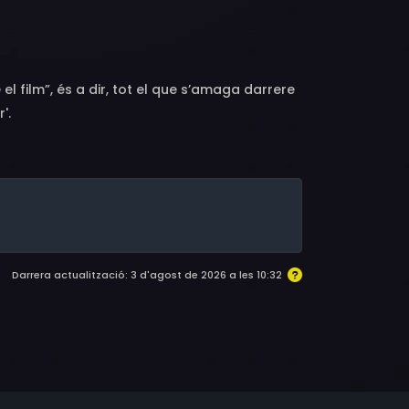
s, Bertil Guve, Jan Malmsjö, Stina Ekblad, Börje
el film”, és a dir, tot el que s’amaga darrere
'.
Darrera actualització: 3 d'agost de 2026 a les 10:32