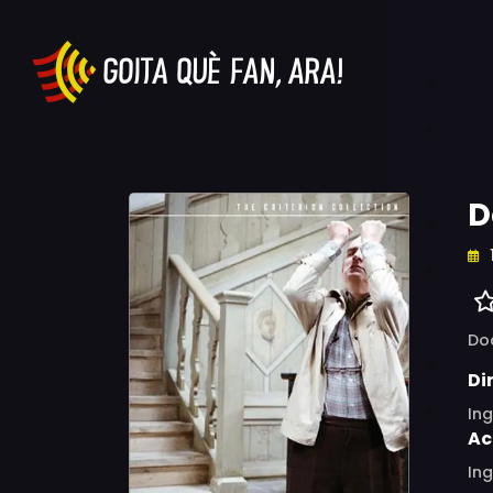
D
Do
Di
In
Ac
Ing