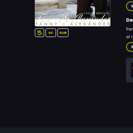
Bjö
Ahl
De
Per
SC
SUB
el 