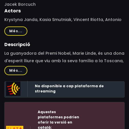
Jacek Borcuch
Actors
Krystyna Janda, Kasia Smutniak, Vincent Riotta, Antonio
Catania, Lorenzo de Moor, Robin Renucci, Mila Borcuch,
Més...
Arjun Talwar, Wiktor Benicki, Dominik Wojcik, Christian
Argentino, Paco Rizzo, Zbigniew Modej, Luca Grossale
Descripció
La guanyadora del Premi Nobel, Marie Linde, és una dona
d'esperit lliure que viu amb la seva família a la Toscana,
i manté un"affaire"amb un jove egipci.
Més...
No disponible a cap plataforma de
streaming
Aquestes
plataformes podrien
oferir la versió en
català: