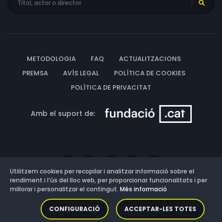
METODOLOGIA
FAQ
ACTUALITZACIONS
PREMSA
AVÍS LEGAL
POLÍTICA DE COOKIES
POLÍTICA DE PRIVACITAT
Amb el suport de:
Utilitzem cookies per recopilar i analitzar informació sobre el
rendiment i l’ús del lloc web, per proporcionar funcionalitats i per
millorar i personalitzar el contingut.
Més informació
Versió: 3.13.0.202607011342
CONFIGURACIÓ
ACCEPTAR-LES TOTES