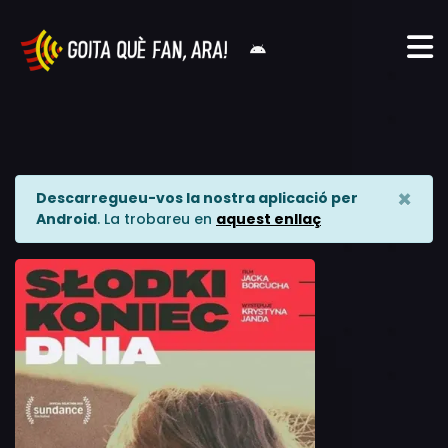
×
Descarregueu-vos la nostra aplicació per
Android
. La trobareu en
aquest enllaç