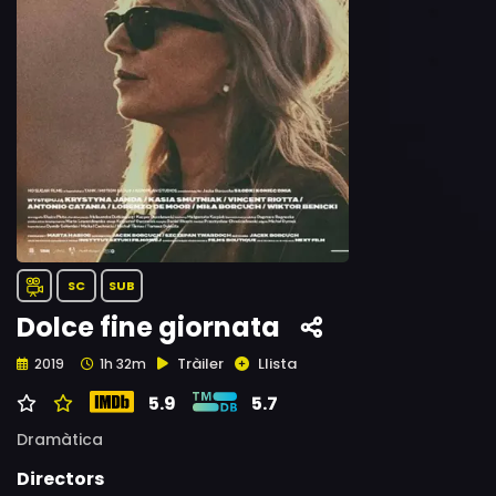
SC
SUB
Dolce fine giornata
Tràiler
Llista
2019
1h 32m
5.9
5.7
Dramàtica
Directors