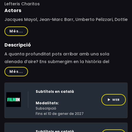
Lefteris Charitos
Actors
Jacques Mayol, Jean-Marc Barr, Umberto Pelizzari, Dottie
Mayol
Més...
Descripció
A quanta profunditat pots arribar amb una sola
alenada d’aire? Ens submergim en la història del
bussejador Jacques Mayol, el primer capaç de
Més...
submergir-se a 100 metres sense respiració artificial i
que va revolucionar el busseig per apnea.
Subtítols en català
WEB
Modalitats:
Subscripció
Fins el 10 de gener de 2027
Subtítols en català