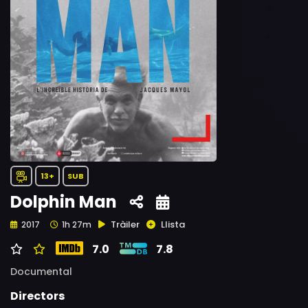
13+
SUB
Dolphin Man
Tràiler
Llista
2017
1h 27m
7.0
7.8
Documental
Directors