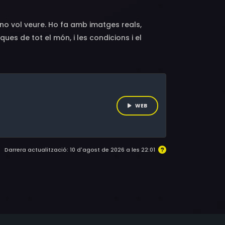
e no vol veure. Ho fa amb imatges reals,
ues de tot el món, i les condicions i el
salta 6 de diferents tipologies d’explotació
a, vida salvatge i mascotes.
WEB
Darrera actualització: 10 d'agost de 2026 a les 22:01