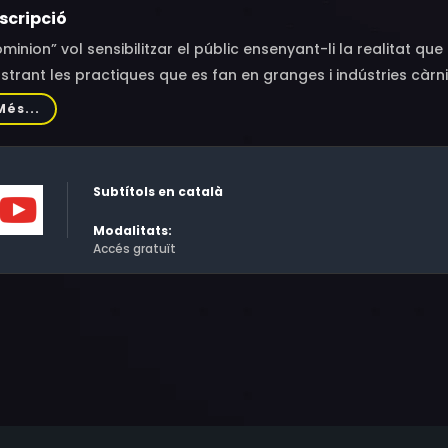
scripció
minion” vol sensibilitzar el públic ensenyant-li la realitat qu
trant les practiques que es fan en granges i indústries càrniq
riment al qual estan sotmesos els animals. El documental res
Més...
mal: alimentació, entreteniment, moda, investigació científic
Subtítols en català
Modalitats:
Accés gratuït