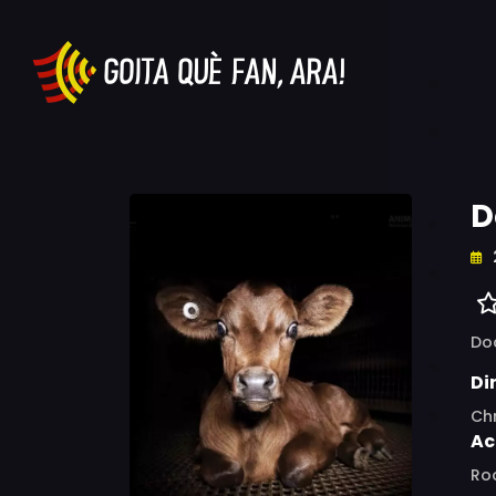
D
Do
Di
Chr
Ac
Roo