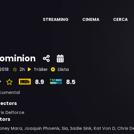
STREAMING
CINEMA
CERCA
ominion
2018
2h
Tràiler
Llista
8.9
8.5
cumental
rectors
is Delforce
tors
ney Mara, Joaquin Phoenix, Sia, Sadie Sink, Kat Von D, Chris D