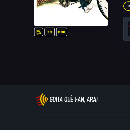
Fra
Luc
Bia
Dav
Dal
SC
DOB