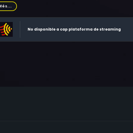
nco Diogene, Monica Gravina, Mauro Gravina, Roberto Boninse
Més...
iano Spinosi, Allan Arbus, Ross Hill, Cyril Cusack, Lorenza Residori
nca Doria, Adria Mortari, Anita Zagaria, Laura Colombo, Odett
id Mills, Veronica Wells, Italo Preti, Teresa Assandri, Phillip 
No disponible a cap plataforma de streaming
l'Asta, Giuseppe Toscani, Daisy Mari, Gaia Mariani, Claudia A