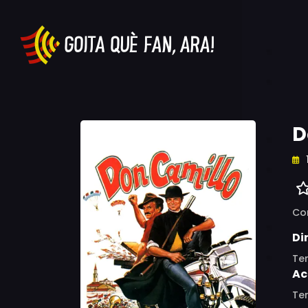
D
Co
Di
Ter
Ac
Ter