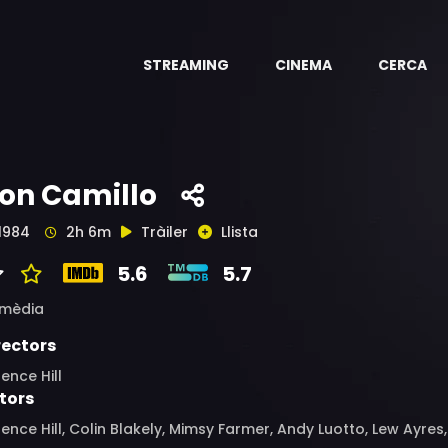
STREAMING
CINEMA
CERCA
on Camillo
1984
2h 6m
Tràiler
Llista
5.6
5.7
mèdia
rectors
ence Hill
tors
ence Hill, Colin Blakely, Mimsy Farmer, Andy Luotto, Lew Ayre