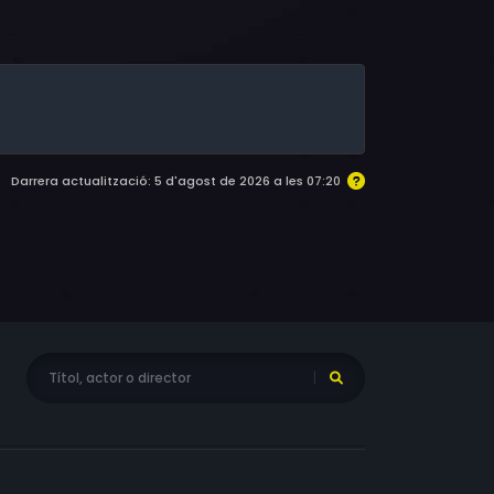
gna, Carlo Ancelotti, Roberto Pruzzo,
, Silvia Umbrinozzi, Siria Betti, Jess Hill,
e Ralli, Amilcare Simonazzi, Giovanni Bagassi,
Raclyn, Ernesto Poli, Alberto Favagrossa, Andrea
mdasasi, Ginetto Bonesi, Giuseppe Pedersoli
Darrera actualització: 5 d'agost de 2026 a les 07:20