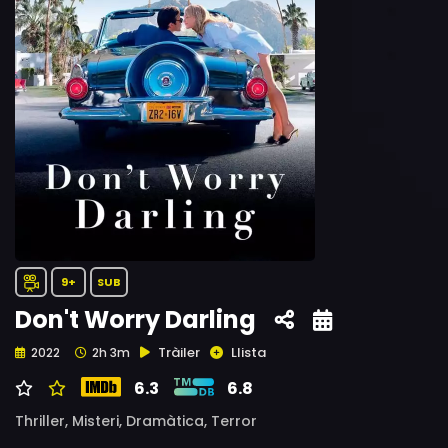
9+
SUB
Don't Worry Darling
Tràiler
Llista
2022
2h 3m
6.3
6.8
Thriller,
Misteri,
Dramàtica,
Terror