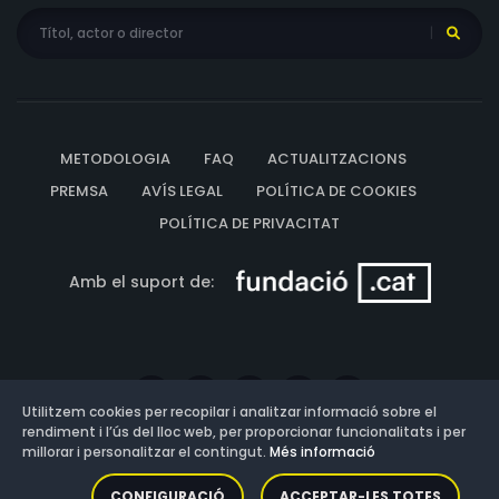
METODOLOGIA
FAQ
ACTUALITZACIONS
PREMSA
AVÍS LEGAL
POLÍTICA DE COOKIES
POLÍTICA DE PRIVACITAT
Amb el suport de:
Utilitzem cookies per recopilar i analitzar informació sobre el
rendiment i l’ús del lloc web, per proporcionar funcionalitats i per
millorar i personalitzar el contingut.
Més informació
Versió: 3.13.0.202607011342
CONFIGURACIÓ
ACCEPTAR-LES TOTES