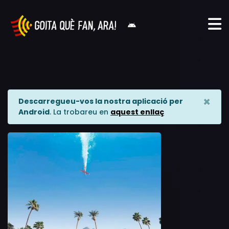
×
Descarregueu-vos la nostra aplicació per
Android
. La trobareu en
aquest enllaç