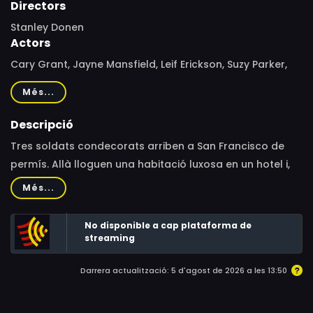
Directors
Stanley Donen
Actors
Cary Grant, Jayne Mansfield, Leif Erickson, Suzy Parker,
Ray Walston, Larry Blyden, Werner Klemperer, Nathaniel
Més...
Frey, Jack Mullaney, Harry Carey, Jr., William Phipps,
Richard Deacon, Frank Nelson, John Doucette, Kathleen
Descripció
Freeman, Maudie Prickett, Nancy Kulp, Peter Leeds, Ben
Tres soldats condecorats arriben a San Francisco de
Wright
permís. Allà lloguen una habitació luxosa en un hotel i,
desobeint les prohibicions del seu oficial, acaben en una
Més...
animada festa.
No disponible a cap plataforma de
streaming
Darrera actualització: 5 d'agost de 2026 a les 13:50