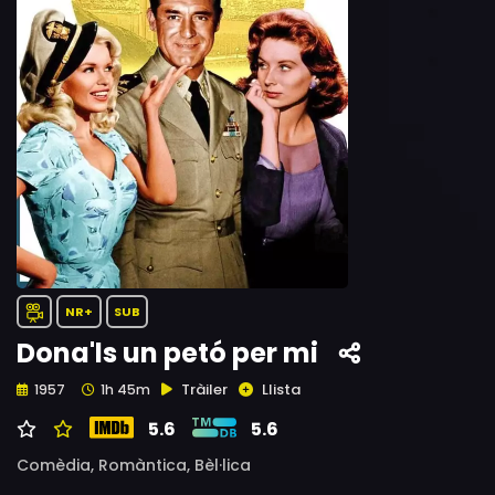
NR+
SUB
Dona'ls un petó per mi
Tràiler
Llista
1957
1h 45m
5.6
5.6
Comèdia,
Romàntica,
Bèl·lica