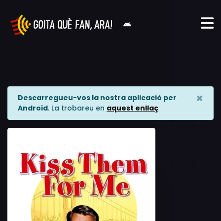
×
Descarregueu-vos la nostra aplicació per
Android
. La trobareu en
aquest enllaç