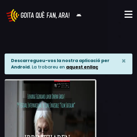
×
Descarregueu-vos la nostra aplicació per
Android
. La trobareu en
aquest enllaç