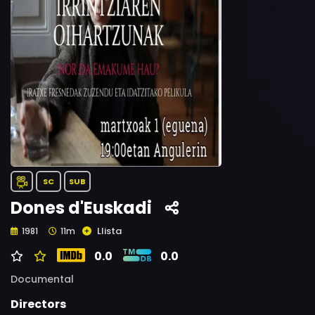
SC
SUB
Dones d'Euskadi
Llista
1981
11m
0.0
0.0
Documental
Directors