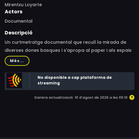
Mirentxu Loyarte
Actors
Documental
Descripció
Un curtmetratge documental que recull la mirada de
diverses dones basques i s'apropa al paper i als espais
que als anys vuitanta eren eminentment femenins: els
Més...
mercats, els parcs infantils, les fàbriques de conserves
de peix i els urinaris masculins.
No disponible a cap plataforma de
streaming
Darrera actualització: 10 d'agost de 2026 a les 09:10