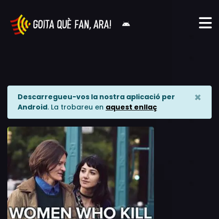
×
Descarregueu-vos la nostra aplicació per
Android
. La trobareu en
aquest enllaç