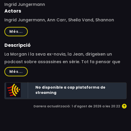
Ingrid Jungermann
Actors
Ingrid Jungermann, Ann Carr, Sheila Vand, Shannon
O'Neill, Annette O'Toole, Grace Rex, Deborah Rush, Tami
Més...
Sagher, Terence Nance, Jacqueline Antaramian, Rodrigo
Lopresti, Francis Benhamou, Ngozi Jane Anyanwu, Kim
Descripció
Blanck, Keisha Zollar, Doug Moe, Ronda Swindell, Anna
La Morgan i la seva ex-novia, la Jean, dirigeixen un
Orlova, Jeremy Paschall, Lizzie Hollins, Bobbi Jene Smith,
podcast sobre assassines en sèrie. Tot fa pensar que
Ryan VanCompernolle
encara senten coses l’una per l’altra, fins que apareix
Més...
Simone, una nova i misteriosa col·laboradora de la
cooperativa de consum.
No disponible a cap plataforma de
streaming
Darrera actualització: 1 d'agost de 2026 a les 20:22