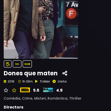
SC
SUB
Dones que maten
Tràiler
Llista
2016
1h 33m
5.6
4.9
Comèdia,
Crims,
Misteri,
Romàntica,
Thriller
Directors