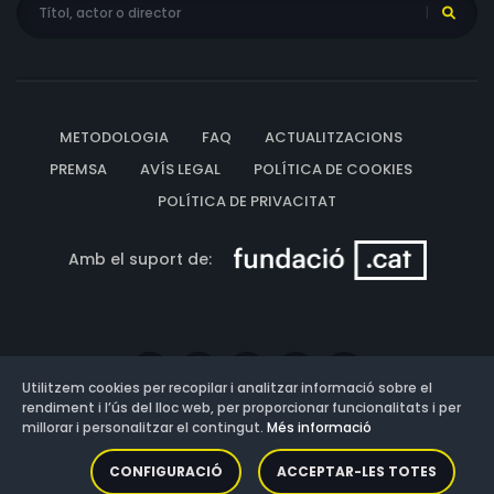
METODOLOGIA
FAQ
ACTUALITZACIONS
PREMSA
AVÍS LEGAL
POLÍTICA DE COOKIES
POLÍTICA DE PRIVACITAT
Amb el suport de:
Utilitzem cookies per recopilar i analitzar informació sobre el
rendiment i l’ús del lloc web, per proporcionar funcionalitats i per
millorar i personalitzar el contingut.
Més informació
Versió: 3.13.0.202607011342
CONFIGURACIÓ
ACCEPTAR-LES TOTES