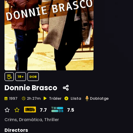
18+
DOB
Donnie Brasco
Tràiler
Llista
Doblatge
1997
2h 27m
7.7
7.5
Crims,
Dramàtica,
Thriller
Directors