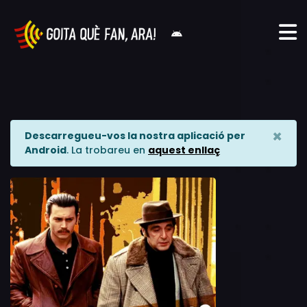
×
Descarregueu-vos la nostra aplicació per
Android
. La trobareu en
aquest enllaç