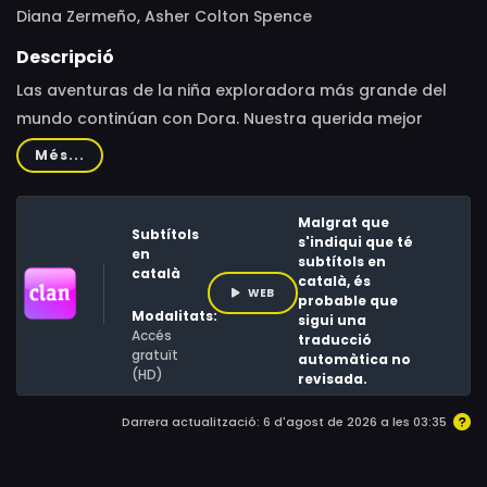
Diana Zermeño, Asher Colton Spence
Descripció
Las aventuras de la niña exploradora más grande del
mundo continúan con Dora. Nuestra querida mejor
amiga bilingüe y heroína de renombre está lista para
Més...
enfrentarse a retos mayores que nunca, superar
obstáculos y ayudar a viejos y nuevos amigos, mientras
Malgrat que
se enfrenta al zorro más astuto de la selva, Swiper
Subtítols
s'indiqui que té
en
subtítols en
català
català, és
WEB
probable que
Modalitats:
sigui una
Accés
traducció
gratuït
automàtica no
(HD)
revisada.
Darrera actualització: 6 d'agost de 2026 a les 03:35