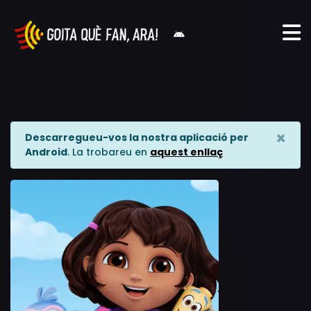
×
Descarregueu-vos la nostra aplicació per
Android
. La trobareu en
aquest enllaç