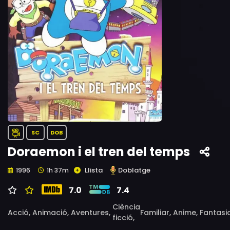
SC
DOB
Doraemon i el tren del temps
Llista
Doblatge
1996
1h 37m
7.0
7.4
Ciència
Acció,
Animació,
Aventures,
Familiar,
Anime,
Fantasi
ficció,