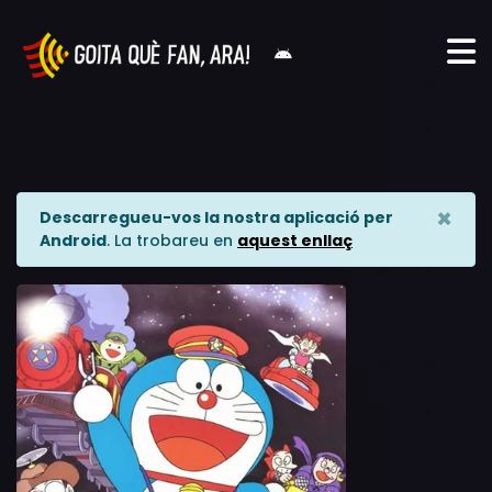
×
Descarregueu-vos la nostra aplicació per
Android
. La trobareu en
aquest enllaç