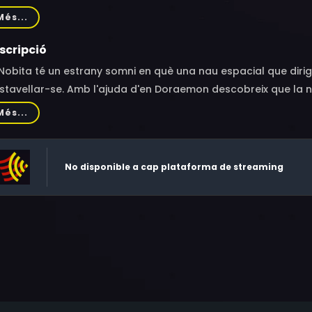
ama, Kazuko Sugiyama, Masayuki Kato, Sachiko Chijimatsu, E
Més...
bata, Masao Imanishi, Koichi Kitamura, Tadao Futami, Eiko 
sei Futamata
scripció
Nobita té un estrany somni en què una nau espacial que dirig
stavellar-se. Amb l'ajuda d'en Doraemon descobreix que la na
ensional que l'uneix amb la seva habitació.
Més...
No disponible a cap plataforma de streaming