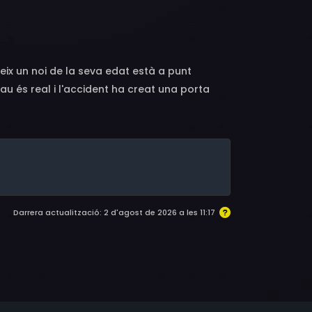
miko Tsukada, Kenji Utsumi, Hidekatsu
Yamada, Masahiro Sakuramoto, Naoki Tatsuta,
eix un noi de la seva edat està a punt
u és real i l'accident ha creat una porta
Darrera actualització: 2 d'agost de 2026 a les 11:17