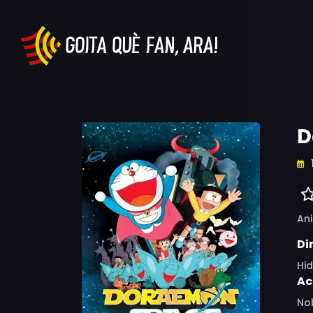
D
An
Di
Hid
Ac
No