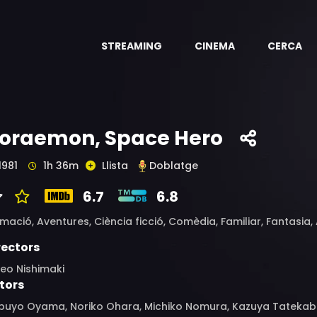
STREAMING
CINEMA
CERCA
oraemon, Space Hero
1981
1h 36m
Llista
Doblatge
6.7
6.8
imació,
Aventures,
Ciència ficció,
Comèdia,
Familiar,
Fantasia,
rectors
eo Nishimaki
tors
buyo Oyama, Noriko Ohara, Michiko Nomura, Kazuya Tatekab