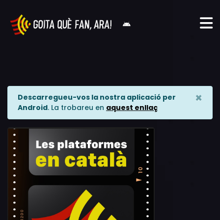
×
Descarregueu-vos la nostra aplicació per
Android
. La trobareu en
aquest enllaç