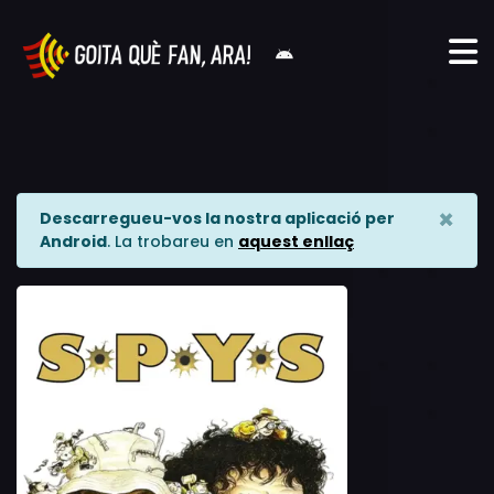
×
Descarregueu-vos la nostra aplicació per
Android
. La trobareu en
aquest enllaç