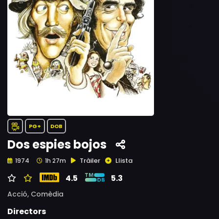
PG+
DOB
Dos espies bojos
Tràiler
Llista
1974
1h 27m
4.5
5.3
Acció,
Comèdia
Directors