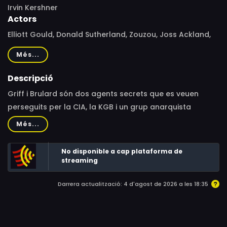
Irvin Kershner
Actors
Elliott Gould, Donald Sutherland, Zouzou, Joss Ackland,
Xavier Gélin, Vladek Sheybal, Michael Petrovitch, Shane
Més...
Rimmer, Kenneth Griffith, Pierre Oudrey, Kenneth J.
Warren, Jacques Marin, Jeffry Wickham, Nigel
Descripció
Hawthorne, John Bardon, Yuri Borienko, James Woolley,
Griff i Brulard són dos agents secrets que es veuen
Melanie Ackland, Michael Anthony, Larry Taylor, Norman
perseguits per la CIA, la KGB i un grup anarquista
Atkyns, Ernest Blyth, Ishaq Bux, Robert Cawdron, Andre
desconegut quan aprecien involucrats en un assumpte
Més...
Charisse, Raf De La Torre, Andy Ho, Alf Joint, Eric Kent,
relacionat amb un ballarí rus.
Hella Petri, Steve Plytas, George Pravda, Phillip Ross, Tina
No disponible a cap plataforma de
Simmons, John Tatham, Reg Thomason
streaming
Darrera actualització: 4 d'agost de 2026 a les 18:35