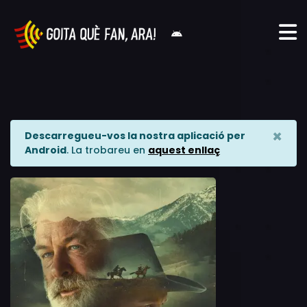
×
Descarregueu-vos la nostra aplicació per
Android
. La trobareu en
aquest enllaç