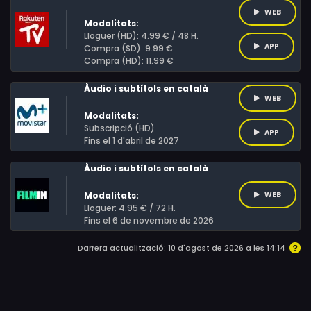
WEB
("Titanic") entre otros. La película fue noticia en todo el
Modalitats:
mundo por el trágico accidente ocurrido durante el
Lloguer (HD): 4.99 € / 48 H.
APP
Compra (SD): 9.99 €
rodaje, cuando un disparo efectuado por Baldwin hirió
Compra (HD): 11.99 €
mortalmente a la directora de fotografía Halyna
Hutchins y alcanzó también al propio Souza. Ese
Àudio i subtítols en català
WEB
contexto extracinematográfico convirtió "Dos forajidos"
Modalitats:
en uno de los títulos más comentados del momento.
Subscripció (HD)
APP
Fins el 1 d'abril de 2027
Àudio i subtítols en català
Modalitats:
WEB
Lloguer: 4.95 € / 72 H.
Fins el 6 de novembre de 2026
Darrera actualització: 10 d'agost de 2026 a les 14:14