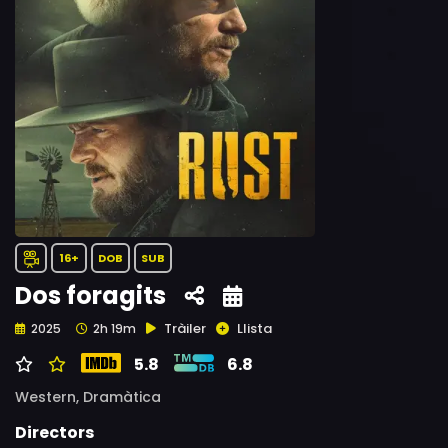
16+
DOB
SUB
Dos foragits
Tràiler
Llista
2025
2h 19m
5.8
6.8
Western,
Dramàtica
Directors