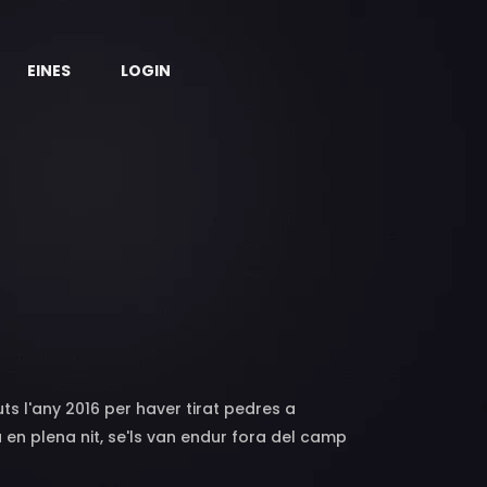
EINES
LOGIN
uts l'any 2016 per haver tirat pedres a
a en plena nit, se'ls van endur fora del camp
an condemnar a penes de presó. Al cap de tres