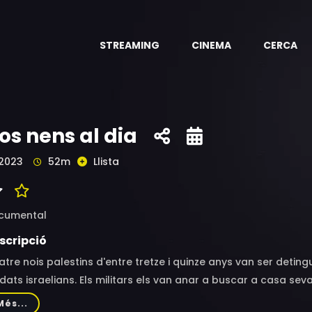
STREAMING
CINEMA
CERCA
os nens al dia
2023
52m
Llista
cumental
scripció
tre nois palestins d'entre tretze i quinze anys van ser deting
dats israelians. Els militars els van anar a buscar a casa sev
refugiats on vivien, els van interrogar, els van jutjar i els v
Més...