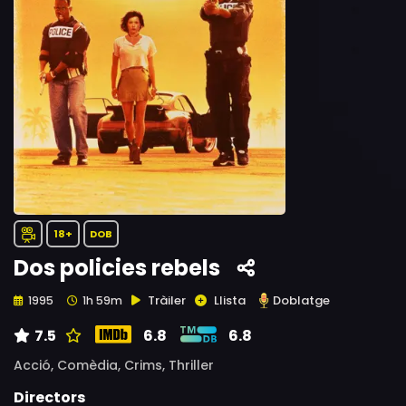
18+
DOB
Dos policies rebels
Tràiler
Llista
Doblatge
1995
1h 59m
7.5
6.8
6.8
Acció,
Comèdia,
Crims,
Thriller
Directors