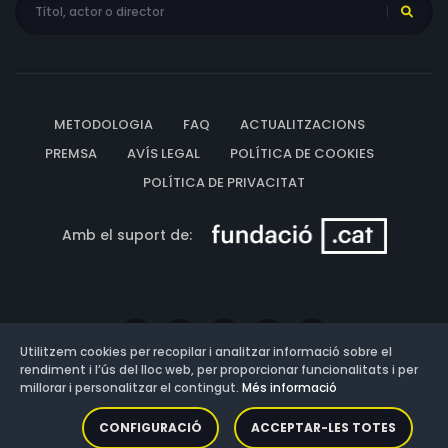
METODOLOGIA
FAQ
ACTUALITZACIONS
PREMSA
AVÍS LEGAL
POLÍTICA DE COOKIES
POLÍTICA DE PRIVACITAT
Amb el suport de:
Utilitzem cookies per recopilar i analitzar informació sobre el
rendiment i l’ús del lloc web, per proporcionar funcionalitats i per
millorar i personalitzar el contingut.
Més informació
Versió: 3.13.0.202607011342
CONFIGURACIÓ
ACCEPTAR-LES TOTES