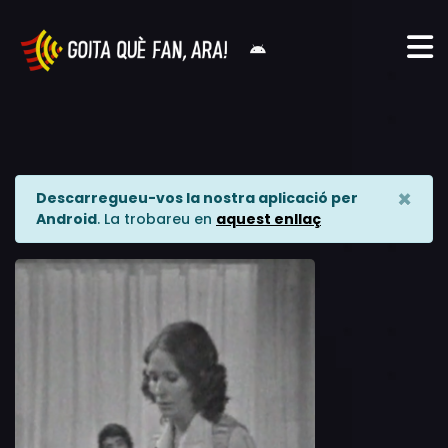
×
Descarregueu-vos la nostra aplicació per
Android
. La trobareu en
aquest enllaç