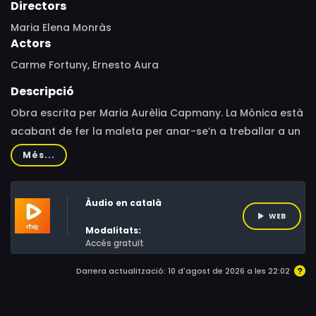
Directors
Maria Elena Monràs
Actors
Carme Fortuny, Ernesto Aura
Descripció
Obra escrita per Maria Aurèlia Capmany. La Mònica està
acabant de fer la maleta per anar-se’n a treballar a un
altre país. L’Andreu, la seva parella durant els últims
Més...
anys, la contempla mentre, de tant en tant, prova de
convèncer-la que es quedi per tal de tornar-ho a
Àudio en català
intentar. Hi ha tendresa entre ells, vivències i records
WEB
compartits, però tots dos saben que, en cas que ella es
Modalitats:
quedés, aviat sorgirien de nou les desavinences.
Accés gratuït
Finalment, la Mònica se’n va i l’Andreu decideix a l’últim
Darrera actualització: 10 d'agost de 2026 a les 22:02
moment acompanyar-la fins que trobi un taxi.