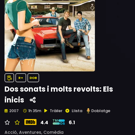
R+
DOB
Dos sonats i molts revolts: Els
inicis
Tràiler
Llista
Doblatge
2007
1h 35m
4.4
6.1
Acció,
Aventures,
Comèdia