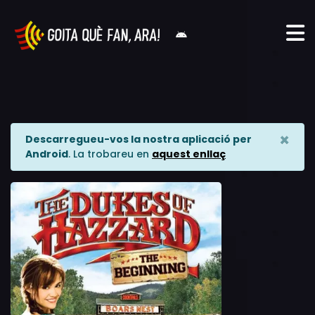
×
Descarregueu-vos la nostra aplicació per
Android
. La trobareu en
aquest enllaç