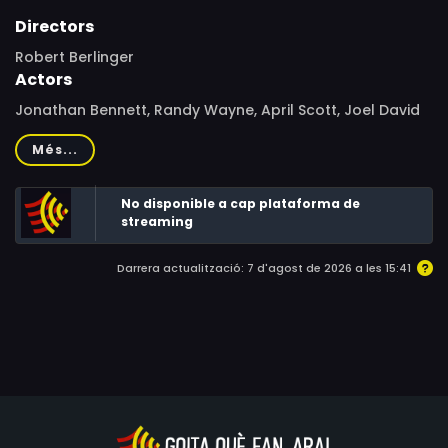
Directors
Robert Berlinger
Actors
Jonathan Bennett, Randy Wayne, April Scott, Joel David
Moore, Harland Williams, Sherilyn Fenn, Willie Nelson,
Més...
Christopher McDonald, Todd Grinnell, Gary Cole, Jennifer
Hill, Trishelle Cannatella, Rufus Dorsey, Joe Gieb, Doug
No disponible a cap plataforma de
Jones, Challen Cates, Alex Boling, Eve Sigall, Carrie
streaming
Minter, Casey Durkin, Kym Stys
Darrera actualització: 7 d'agost de 2026 a les 15:41