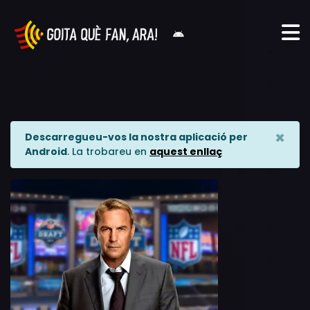
×
Descarregueu-vos la nostra aplicació per
Android
. La trobareu en
aquest enllaç