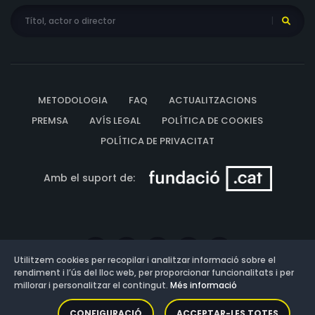
METODOLOGIA
FAQ
ACTUALITZACIONS
PREMSA
AVÍS LEGAL
POLÍTICA DE COOKIES
POLÍTICA DE PRIVACITAT
Amb el suport de:
Utilitzem cookies per recopilar i analitzar informació sobre el
rendiment i l’ús del lloc web, per proporcionar funcionalitats i per
millorar i personalitzar el contingut.
Més informació
Versió: 3.13.0.202607011342
CONFIGURACIÓ
ACCEPTAR-LES TOTES