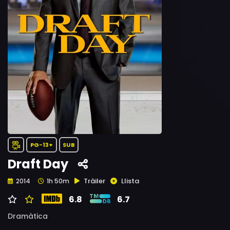
PG-13+
SUB
Draft Day
Tràiler
Llista
2014
1h 50m
6.8
6.7
Dramàtica