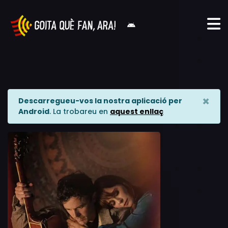
×
Descarregueu-vos la nostra aplicació per
Android
. La trobareu en
aquest enllaç