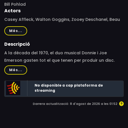
Bill Pohlad
Actors
Casey Affleck, Walton Goggins, Zooey Deschanel, Beau
Bridges, Chris Messina, Noah Jupe, Jack Dylan Grazer,
Més...
Katy Cavanagh, Mellanie Hubert, Maeve Campbell,
McKenna Ralston, Doug Dawson, Rich Morris, Brandon
Descripció
O'Neill, Elizabeth O'Brien, Faith Clark Doebler, Lowell Deo,
A la dècada del 1970, el duo musical Donnie i Joe
Jhon Goodwin, Cari Wilton, Barbara Deering, Richard
Emerson gasten tot el que tenen per produir un disc.
Sloniker, Carlos L. Fox, Lauren Megan McCarthy, Claire
Més...
Yarber, Aimee Paxton, Carson Verity, Bonni Dichone, Ian
Wells, Darcy Else, Callan Spafford, Charles Charlebois,
No disponible a cap plataforma de
Michael McCarthy, Mike D Harris, Frank A. Gaimari, Ryan
streaming
Chen, Matt Rindge, Rosie Huddleston, Amandaree Fox,
Ilan Hernandez, Dave Johnson, Ashleigh Oswalt, Kayla
Darrera actualització: 8 d'agost de 2026 a les 01:52
Jade Adeniran