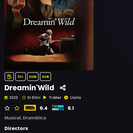
12+
DOB
SUB
Dreamin'Wild
Tràiler
Llista
2023
1h 50m
6.4
6.1
Musical,
Dramàtica
Directors