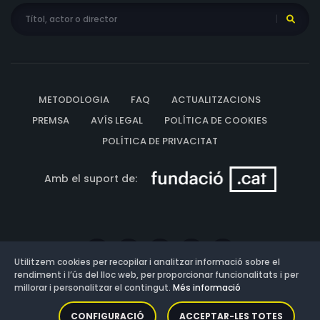
METODOLOGIA
FAQ
ACTUALITZACIONS
PREMSA
AVÍS LEGAL
POLÍTICA DE COOKIES
POLÍTICA DE PRIVACITAT
Amb el suport de:
Utilitzem cookies per recopilar i analitzar informació sobre el
rendiment i l’ús del lloc web, per proporcionar funcionalitats i per
millorar i personalitzar el contingut.
Més informació
Versió: 3.13.0.202607011342
CONFIGURACIÓ
ACCEPTAR-LES TOTES