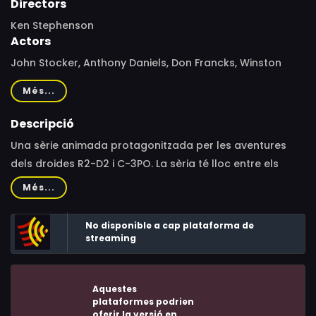
Directors
Ken Stephenson
Actors
John Stocker, Anthony Daniels, Don Francks, Winston
Rekert, Peter MacNeill, Jan Austin, Chris Wiggins, Stephen
Més...
Ouimette, Lesleh Donaldson, Taborah Johnson, Graeme
Campbell, Long John Baldry, Dan Hennessey, Cree
Descripció
Summer
Una sèrie animada protagonitzada per les aventures
dels droides R2-D2 i C-3PO. La sèria té lloc entre els
esdeveniments del l’Episodi III: La venjança dels Sith i
Més...
l’Episodi IV: Una nova esperança
No disponible a cap plataforma de
streaming
Aquestes
plataformes podrien
oferir la versió en