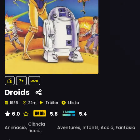
7+
DOB
Droids
Tràiler
Llista
1985
22m
6.0
5.8
5.4
Ciència
Animació,
Aventures,
Infantil,
Acció,
Fantasia
ficció,