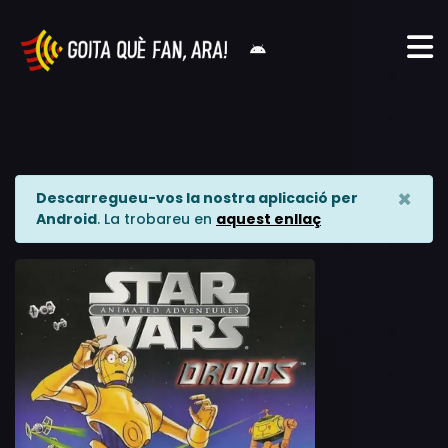
×
Descarregueu-vos la nostra aplicació per
Android
. La trobareu en
aquest enllaç