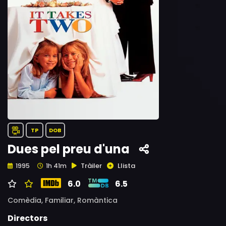
TP
DOB
Dues pel preu d'una
Tràiler
Llista
1995
1h 41m
6.0
6.5
Comèdia,
Familiar,
Romàntica
Directors