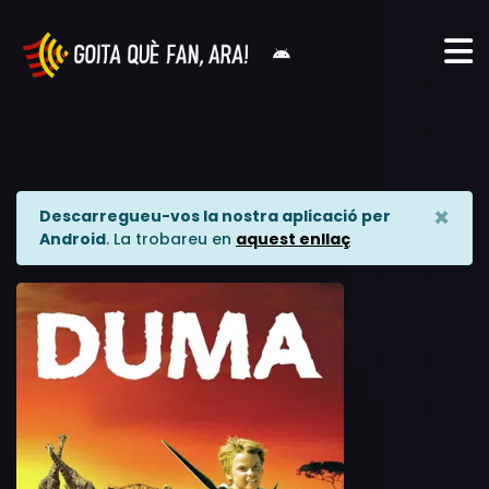
×
Descarregueu-vos la nostra aplicació per
Android
. La trobareu en
aquest enllaç