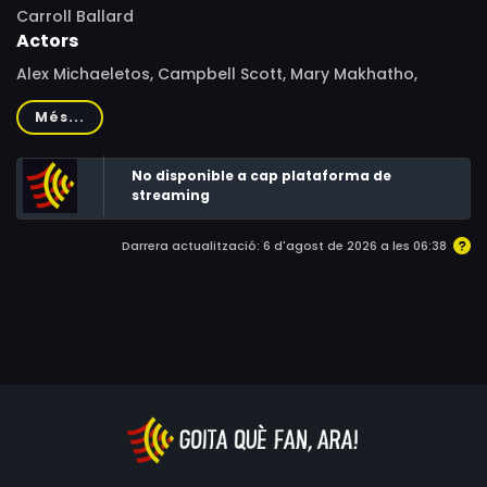
Carroll Ballard
Actors
Alex Michaeletos, Campbell Scott, Mary Makhatho,
Nthabiseng Kenoshi, Hope Davis, Jennifer Steyn, Eamonn
Més...
Walker, André Stolz, Charlotte Savage, Clive Scott, John
Whiteley, Nadia Kretschmer, Nicky Rebelo
No disponible a cap plataforma de
streaming
Darrera actualització: 6 d'agost de 2026 a les 06:38