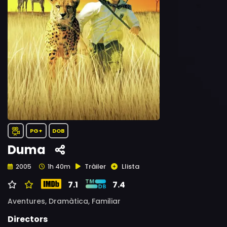
PG+
DOB
Duma
Tràiler
Llista
2005
1h 40m
7.1
7.4
Aventures,
Dramàtica,
Familiar
Directors