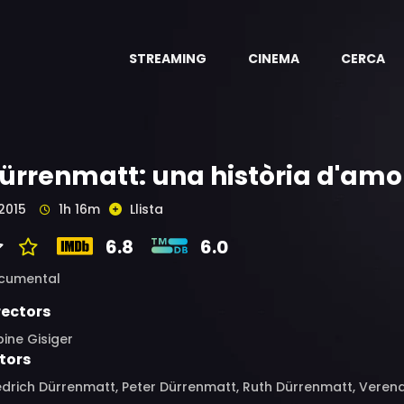
STREAMING
CINEMA
CERCA
ürrenmatt: una història d'amo
2015
1h 16m
Llista
6.8
6.0
cumental
rectors
ine Gisiger
tors
edrich Dürrenmatt, Peter Dürrenmatt, Ruth Dürrenmatt, Vere