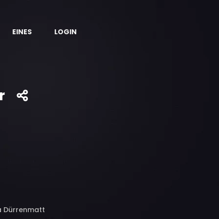
EINES
LOGIN
r
na Dürrenmatt