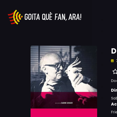
D
Do
Di
Sab
Ac
Fri