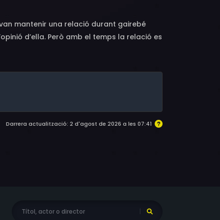
 van mantenir una relació durant gairebé
’opinió d’ella. Però amb el temps la relació es
renmatt es va endinsar en una crisi profunda
Darrera actualització: 2 d'agost de 2026 a les 07:41