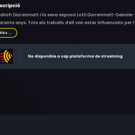
scripció
edrich Dürrenmatt i la seva esposa Lotti Dürrenmatt-Geissler
ranta anys. Tots els treballs d’ell van estar influenciats per l
tornar problemàtica i, després de la mort d’ella el 1983, Dür
Més...
la qual es va alliberar gràcies a un nou gran amor.
No disponible a cap plataforma de streaming