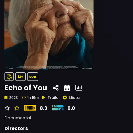
12+
SUB
Echo of You
Tràiler
Llista
2023
1h 16m
8.3
0.0
Documental
Directors