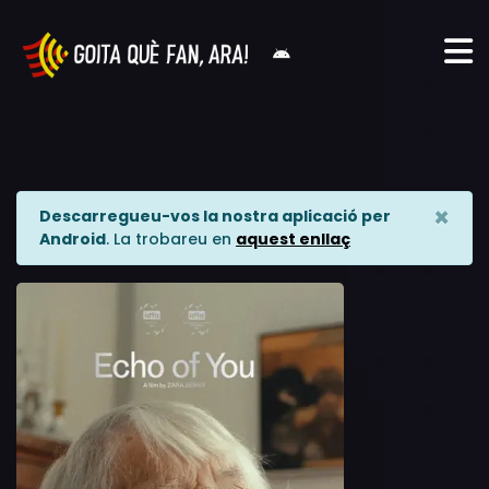
×
Descarregueu-vos la nostra aplicació per
Android
. La trobareu en
aquest enllaç