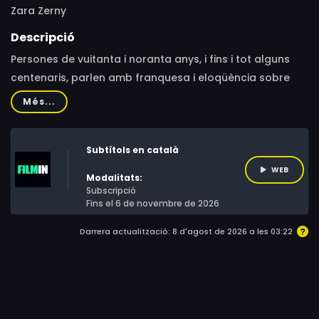
Zara Zerny
Descripció
Persones de vuitanta i noranta anys, i fins i tot alguns
centenaris, parlen amb franquesa i eloqüència sobre
l'amor, la soledat, el dol, la vida i la mort.
Més...
Subtítols en català
WEB
Modalitats:
Subscripció
Fins el 6 de novembre de 2026
Darrera actualització: 8 d'agost de 2026 a les 03:22