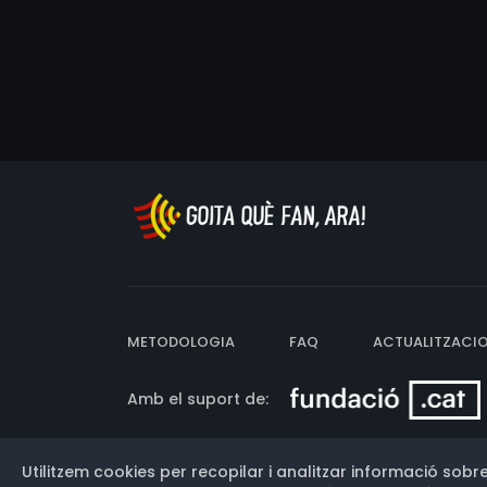
METODOLOGIA
FAQ
ACTUALITZACI
Amb el suport de:
Utilitzem cookies per recopilar i analitzar informació sobre
Versió: 3.13.0.202607011342