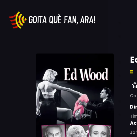
E
Co
Di
Ti
Ac
Joh