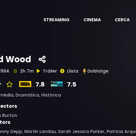
STREAMING
CINEMA
CERCA
d Wood
1994
2h 7m
Tràiler
Llista
Doblatge
7.8
7.5
mèdia,
Dramàtica,
Històrica
rectors
m Burton
tors
nny Depp, Martin Landau, Sarah Jessica Parker, Patricia Arquett