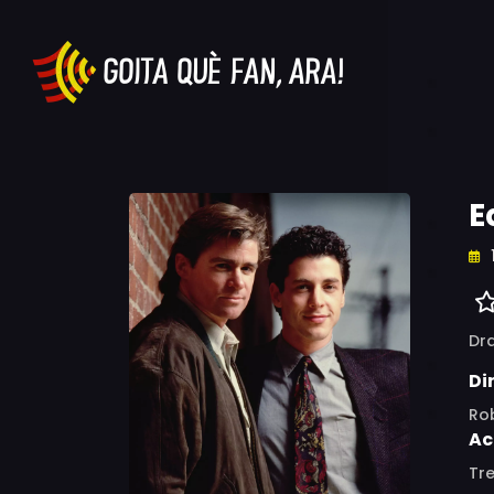
E
Dr
Di
Ro
Ac
Tre