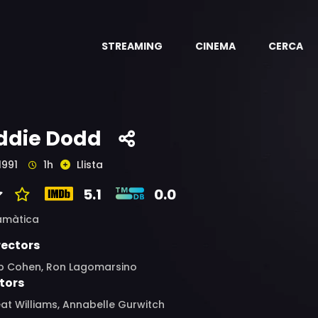
STREAMING
CINEMA
CERCA
ddie Dodd
1991
1h
Llista
5.1
0.0
amàtica
rectors
b Cohen, Ron Lagomarsino
tors
at Williams, Annabelle Gurwitch