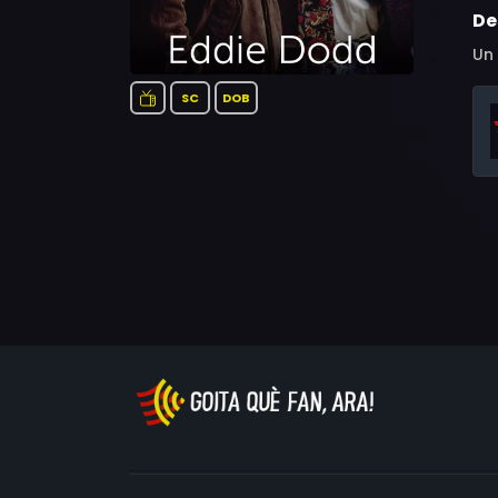
De
Un
SC
DOB