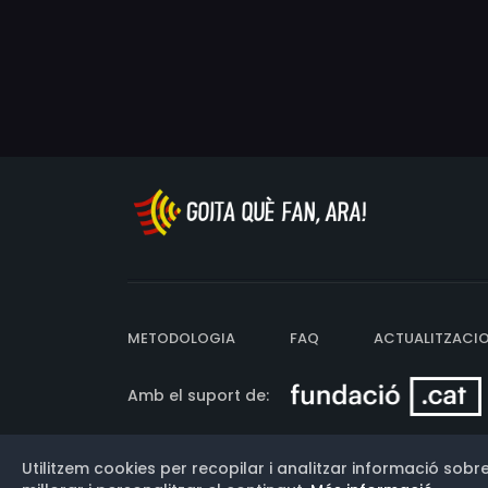
METODOLOGIA
FAQ
ACTUALITZACI
Amb el suport de:
Utilitzem cookies per recopilar i analitzar informació sobre
Versió: 3.13.0.202607011342