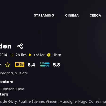
STREAMING
CINEMA
CERCA
den
2014
2h 11m
Tràiler
Llista
6.4
5.8
amàtica,
Musical
rectors
a Hansen-Løve
tors
ix de Givry, Pauline Étienne, Vincent Macaigne, Hugo Conzelm