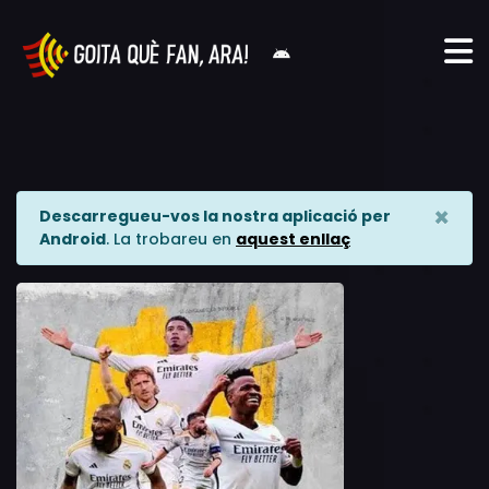
×
Descarregueu-vos la nostra aplicació per
Android
. La trobareu en
aquest enllaç