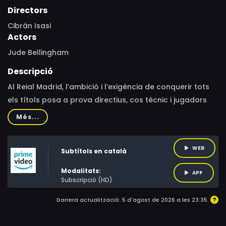
Directors
Cibrán Isasi
Actors
Jude Bellingham
Descripció
Al Reial Madrid, l’ambició i l’exigència de conquerir tots
els títols posa a prova directius, cos tècnic i jugadors
cada any. La temporada 2023-24, l’equip s’ha reforçat
Més...
per formar una plantilla a l’altura del repte: completar
una dècada que pot convertir l’equip en llegenda i
WEB
Subtítols en català
escriure una nova pàgina daurada del club en la
història del futbol.
Modalitats:
APP
Subscripció (HD)
Darrera actualització: 5 d'agost de 2026 a les 23:35