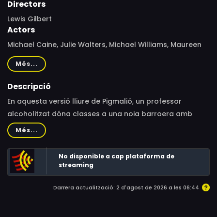
Directors
Lewis Gilbert
Actors
Michael Caine, Julie Walters, Michael Williams, Maureen
Lipman, Jeananne Crowley, Malcolm Douglas, Godfrey
Més...
Quigley, Dearbhla Molloy, Kim Fortune, Pat Daly, Philip
Hurd-Wood, Christopher Casson, Hilary Reynolds, Jack
Descripció
Walsh, Rosamund Burton, Marcus O'Higgins, Mark Drew,
En aquesta versió lliure de Pigmalió, un professor
Gabrielle Reidy, Des Nealon, Marie Conmee, Oliver
alcoholitzat dóna classes a una noia barroera amb
Maguire, Derry Power, Alan Stanford, Gerry Sullivan,
inquietuds culturals. L’enfrontament, generat pels seus
Més...
Patricia Jeffares, Maeve Germaine, Liam Stack
respectius orígens socials, acaba en enamorament.
No disponible a cap plataforma de
streaming
Darrera actualització: 2 d'agost de 2026 a les 06:44