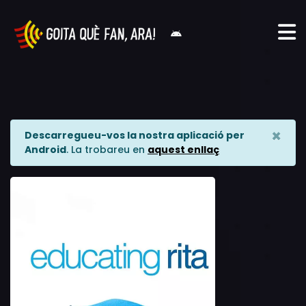
×
Descarregueu-vos la nostra aplicació per
Android
. La trobareu en
aquest enllaç