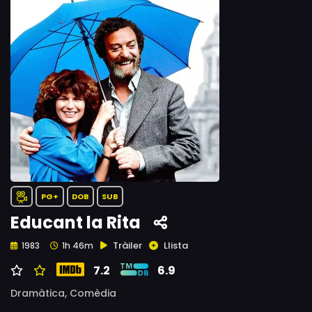
PG+
DOB
SUB
Educant la Rita
Tràiler
Llista
1983
1h 46m
7.2
6.9
Dramàtica,
Comèdia