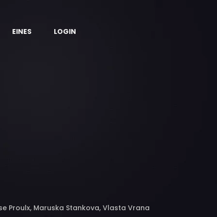
EINES
LOGIN
ise Proulx, Maruska Stankova, Vlasta Vrana