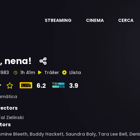
STREAMING
CINEMA
CERCA
i, nena!
1983
1h 41m
Tràiler
Llista
6.2
3.9
amàtica
rectors
al Zielinski
tors
mine Bleeth, Buddy Hackett, Saundra Baly, Tara Lee Bell, Den