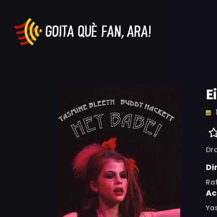
E
Dr
Di
Raf
Ac
Yas