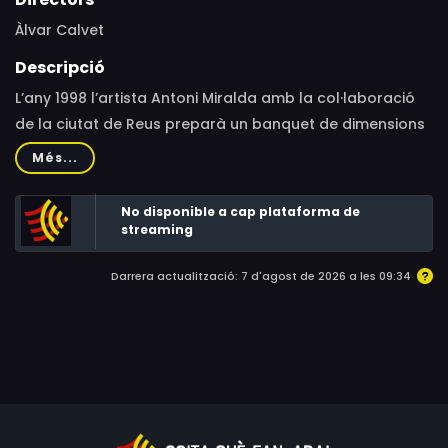
Àlvar Calvet
Descripció
L’any 1998 l’artista Antoni Miralda amb la col·laboració
de la ciutat de Reus preparà un banquet de dimensions
titàniques. Els comensals: els Gegants de la ciutat.
Més...
No disponible a cap plataforma de
streaming
Darrera actualització: 7 d'agost de 2026 a les 09:34