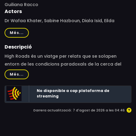
Guiliana Racco
Actors
Dr Wafaa Khater, Sabine Hazboun, Diala Isid, Eilda
Zaghmout
Més...
Descripció
High Roads és un viatge per relats que se solapen
entorn de les condicions paradoxals de la cerca del
benestar a la Palestina ocupada.Quatre dones generen
Més...
benestar desafiant una opressió implacable. La Dra. en
física Wafaa Khater, la nedadora olímpica Sabine
No disponible a cap plataforma de
Hazboun, la maratonista Diala Isid i la professora de
streaming
ioga Eilda Zaghmout són quatre dones que generen
Darrera actualització: 7 d'agost de 2026 a les 04:46
benestar desafiant una opressió implacable, recorrent
al seu cos, al seu alè i a la seva ment per a resistir en el
dia a dia.