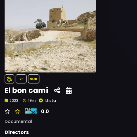
12+
SUB
El bon camí
Llista
2023
19m
0.0
Documental
Directors