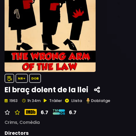
NR+
DOB
El braç dolent de la llei
Tràiler
Llista
Doblatge
1963
1h 34m
6.7
6.7
Crims,
Comèdia
Directors