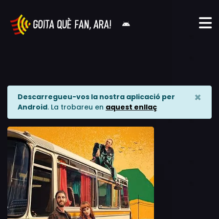
×
Descarregueu-vos la nostra aplicació per
Android
. La trobareu en
aquest enllaç