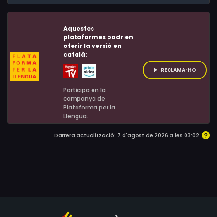
amb els seus companys de viatge, l'Andrés anirà
obtenint força per enfrontar-se per fi a les pors i arribar
Aquestes
a complir el seu somni.
plataformes podrien
oferir la versió en
català:
RECLAMA-HO
Participa en la
campanya de
Plataforma per la
Llengua.
Darrera actualització: 7 d'agost de 2026 a les 03:02