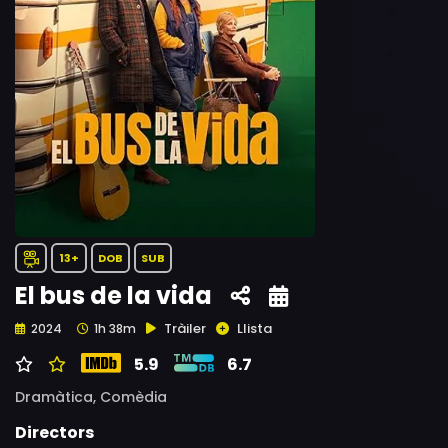
13+
DOB
SUB
El bus de la vida
Tràiler
Llista
2024
1h 38m
5.9
6.7
Dramàtica,
Comèdia
Directors