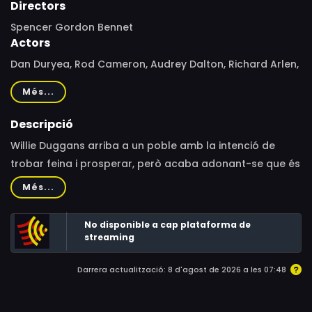
Directors
Spencer Gordon Bennet
Actors
Dan Duryea, Rod Cameron, Audrey Dalton, Richard Arlen,
Buster Crabbe, Johnny Mack Brown, Peter Duryea, Eddie
Més...
Quillan, Grady Sutton, Emory Parnell, Norman Willis, Boyd
'Red' Morgan, Bob Steele, Dan White, John Reach, Duane
Descripció
Ament, Michael Hinn, Dolores Domasin, Edmund Cobb,
Willie Duggans arriba a un poble amb la intenció de
Ronn Delanor, Dudley Ross, I. Stanford Jolley, Frank
trobar feina i prosperar, però acaba adonant-se que és
Lackteen, Tom Kennedy, Gilbert M. Anderson
més fàcil guanyar diners matant bandolers. Segons es
Més...
va acostumant a aquesta activitat, el seu caràcter
canvia tant que es converteix en un home
No disponible a cap plataforma de
completament diferent.
streaming
Darrera actualització: 8 d'agost de 2026 a les 07:48