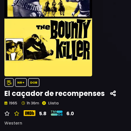
NR+
DOB
El caçador de recompenses
Llista
1965
1h 36m
5.8
6.0
Western