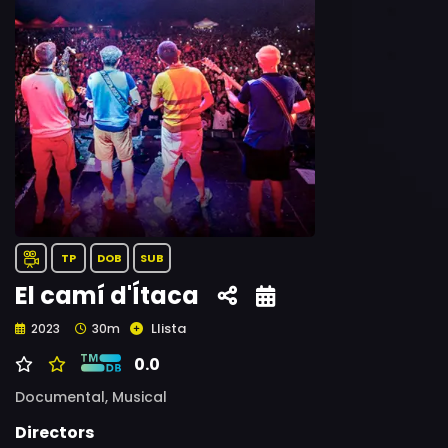
TP
DOB
SUB
El camí d'Ítaca
Llista
2023
30m
0.0
Documental,
Musical
Directors