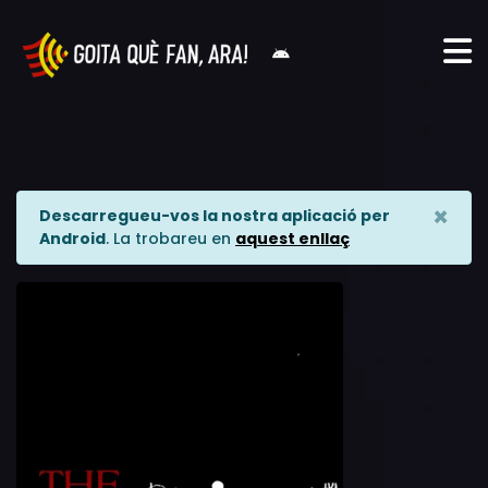
×
Descarregueu-vos la nostra aplicació per
Android
. La trobareu en
aquest enllaç