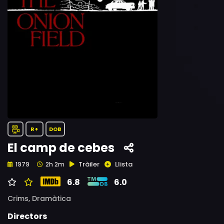
R+
DOB
El camp de cebes
Tràiler
Llista
1979
2h 2m
6.8
6.0
Crims,
Dramàtica
Directors