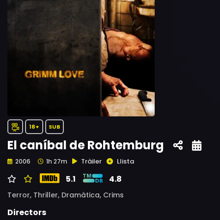
18+
SUB
El caníbal de Rohtemburg
Tràiler
Llista
2006
1h 27m
5.1
4.8
Terror,
Thriller,
Dramàtica,
Crims
Directors