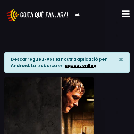
×
Descarregueu-vos la nostra aplicació per
Android
. La trobareu en
aquest enllaç